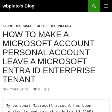
跳
搜
wbpluto's Blog
至
索
主菜单
正
文
AZURE
、
MICROSOFT
、
OFFICE
、
TECHNOLOGY
HOW TO MAKE A
MICROSOFT ACCOUNT
PERSONAL ACCOUNT
LEAVE A MICROSOFT
ENTRA ID ENTERPRISE
TENANT
2025年10月12日
留下评论
My personal Microsoft account has been 
invited to and joined an Entra ID (AAD) 