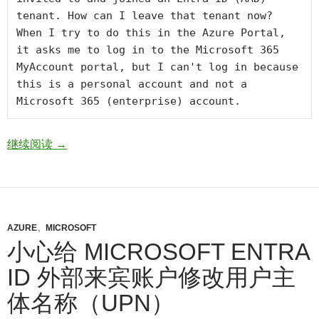
tenant. How can I leave that tenant now? 
When I try to do this in the Azure Portal, 
it asks me to log in to the Microsoft 365 
MyAccount portal, but I can't log in because 
this is a personal account and not a 
Microsoft 365 (enterprise) account.
How to make a Microsoft Account personal account lea
继续阅读
→
AZURE
、
MICROSOFT
小心给 MICROSOFT ENTRA
ID 外部来宾账户修改用户主
体名称（UPN）